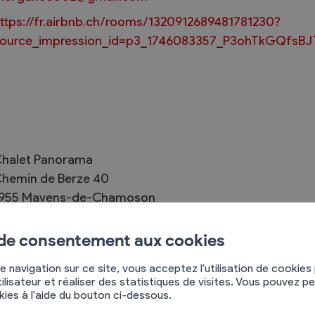
ttps://fr.airbnb.ch/rooms/1320912689481781230?
ource_impression_id=p3_1746083357_P3ohTkGQfsBJ
Règlements
rimaires
Administration
mmunal législature
Sécurité et police
halet Panorama
Services autofinancés
hemin de Berze 40
ciaires
Constructions
955
Mayens-de-Chamoson
élections
Culture et sport
79 609 20 58
Tourisme
 de consentement aux cookies
s
 entre amis ou en famille avec son jacuzzi en hiver
e navigation sur ce site, vous acceptez l'utilisation de cookies
ilisateur et réaliser des statistiques de visites. Vous pouvez p
okies à l'aide du bouton ci-dessous.