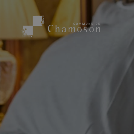
Présentation
Sport, loisirs
Population
Bibliothèque
1955
Paroisses
Actualités
Cham’Aso
Dangers Naturels
Sociétés loca
Carte CFF
Subventions
Application « Chamoson »
Mérite sportif