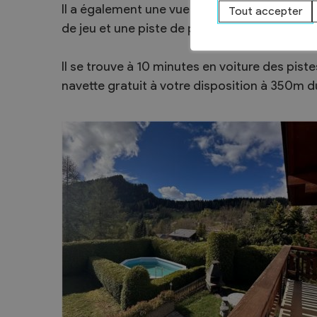
Il a également une vue panoramique sur la f
Tout accepter
Sécurité
de jeu et une piste de pétanque.
Contacts utiles
Agent communal AVS
Il se trouve à 10 minutes en voiture des piste
navette gratuit à votre disposition à 350m 
Présentation
Activités
Conseil bourgeoisial
Règlement
Assemblée bourgeoisiale