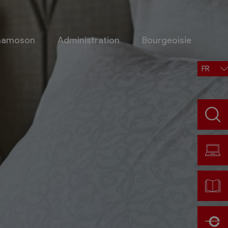
Chamoson
Administration
Bourgeoisie
FR
Situation, accès, météo
Météo