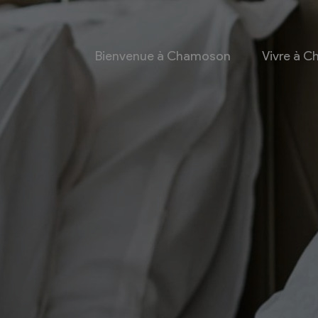
Bienvenue à Chamoson
Vivre à 
 et culture
Economie
 et Ludothèque
Entreprises
Taxes de séjour et
d’hébergement
Energie
les
Grands cru
 communales
Mobility Car
 et culturel