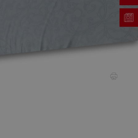
Gestion des déchets
Taxe au sac
Déchetterie
Emplacements écopoints
Gastrovert
Ramassage des poubelles