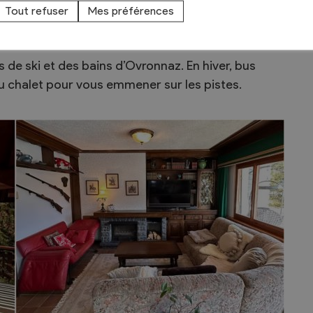
alaise du Haut-de-Cry et possède un vaste terrain
Tout refuser
Mes préférences
s de ski et des bains d’Ovronnaz. En hiver, bus
du chalet pour vous emmener sur les pistes.