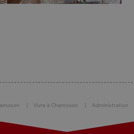
hamoson
Vivre à Chamoson
Administration