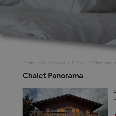
Cadastre informatisé
Magic Pass 2
Bulletin officiel
Jeunesse et formation
Santé et soci
Nurserie – Crèche – UAPE
Commune en 
Commune
de Chamoson
Bienvenue à Chamoson
Ecole Primaire
Section des S
Cycle d’Orientation
Centre Médic
Chalet Panorama
Apprentissage
Parents d’acc
Soleil
Bourse et prêt d’étude
C
APEA des dist
C
Conthey
Foyer Pierre-O