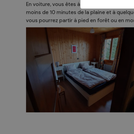
En voiture, vous êtes à environ 4 minutes d'O
Sécurité
moins de 10 minutes de la plaine et à quelq
Contacts utiles
vous pourrez partir à pied en forêt ou en m
Agent communal AVS
Présentation
Activités
Conseil bourgeoisial
Règlement
Assemblée bourgeoisiale