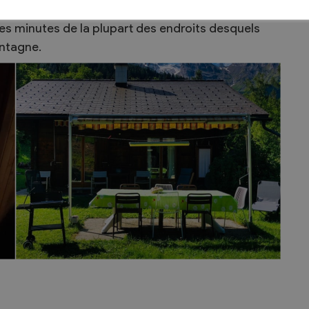
vronnaz (station thermale et station de ski), à
ues minutes de la plupart des endroits desquels
ontagne.