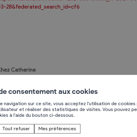
3-28&federated_search_id=cf6
Règlements
rimaires
Administration
mmunal législature
Sécurité et police
hez Catherine
Services autofinancés
oute de Prily
ciaires
Constructions
955
Mayens-de-Chamoson
élections
 de consentement aux cookies
Culture et sport
79 360 53 36
Tourisme
e navigation sur ce site, vous acceptez l'utilisation de cookies
s
ilisateur et réaliser des statistiques de visites. Vous pouvez p
okies à l'aide du bouton ci-dessous.
 Les maisons voisines sont silencieuses ou assez
Tout refuser
Mes préférences