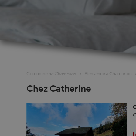
Cadastre informatisé
Magic Pass 2
Bulletin officiel
Jeunesse et formation
Santé et soci
Nurserie – Crèche – UAPE
Commune en 
Commune
de Chamoson
Bienvenue à Chamoson
Ecole Primaire
Section des S
Cycle d’Orientation
Centre Médic
Chez Catherine
Apprentissage
Parents d’acc
Soleil
Bourse et prêt d’étude
C
APEA des dist
C
Conthey
Foyer Pierre-O
h