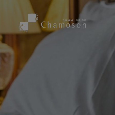
Présentation
Sport, loisirs
Population
Bibliothèque
1955
Paroisses
Actualités
Cham’Aso
Dangers Naturels
Sociétés loca
Carte CFF
Subventions
Application « Chamoson »
Mérite sportif