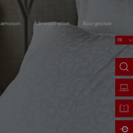
Chamoson
Administration
Bourgeoisie
FR
Situation, accès, météo
Météo