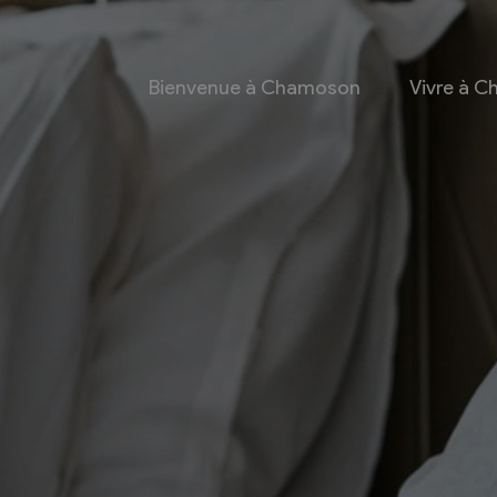
Bienvenue à Chamoson
Vivre à 
 et culture
Economie
 et Ludothèque
Entreprises
Taxes de séjour et
d’hébergement
Energie
les
Grands cru
 communales
Mobility Car
 et culturel