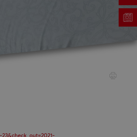
Gestion des déchets
Taxe au sac
Déchetterie
Emplacements écopoints
Gastrovert
Ramassage des poubelles
3-23&check_out=2021-