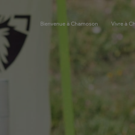
Bienvenue à Chamoson
Vivre à 
 et culture
Economie
 et Ludothèque
Entreprises
Taxes de séjour et
d’hébergement
Energie
les
Grands cru
 communales
Mobility Car
 et culturel