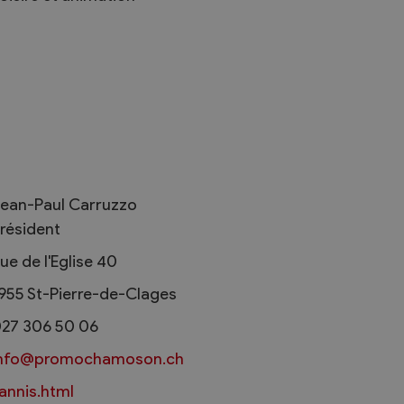
Règlements
rimaires
Administration
mmunal législature
Sécurité et police
ean-Paul Carruzzo
Services autofinancés
résident
ciaires
Constructions
élections
ue de l'Eglise 40
Culture et sport
955
St-Pierre-de-Clages
Tourisme
s
27 306 50 06
info@promochamoson.ch
annis.html