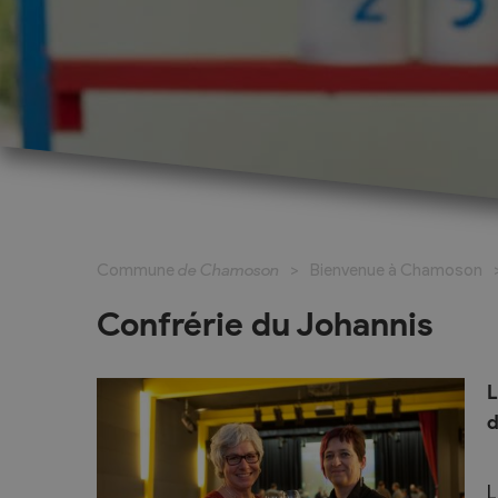
Cadastre informatisé
Magic Pass 2
Bulletin officiel
Jeunesse et formation
Santé et soci
Nurserie – Crèche – UAPE
Commune en 
Commune
de Chamoson
Bienvenue à Chamoson
Ecole Primaire
Section des S
Cycle d’Orientation
Centre Médic
Confrérie du Johannis
Apprentissage
Parents d’acc
Soleil
Bourse et prêt d’étude
L
APEA des dist
d
Conthey
Foyer Pierre-O
L