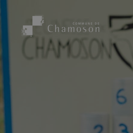
Présentation
Sport, loisirs
Population
Bibliothèque
1955
Paroisses
Actualités
Cham’Aso
Dangers Naturels
Sociétés loca
Carte CFF
Subventions
Application « Chamoson »
Mérite sportif