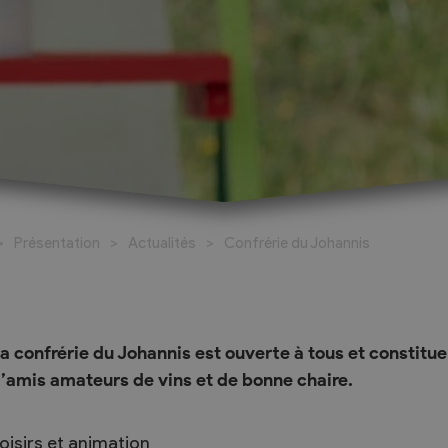
026-2027
al
Réservation de salles
santé
Espace Johannis
Présentation
Actualités
Confrérie du Johannis
amaritains
Salle polyvalente
o Social
ueil Les Coteaux du
a confrérie du Johannis est ouverte à tous et constitue
ricts d’Hérens et
’amis amateurs de vins et de bonne chaire.
livier
oisirs et animation