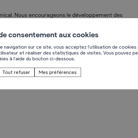
et amical. Nous encourageons le développement des
u liés par la même passion. La confrérie est
s, véritables ambassadeurs des vins de
 de consentement aux cookies
e navigation sur ce site, vous acceptez l'utilisation de cookies
ilisateur et réaliser des statistiques de visites. Vous pouvez p
ration notre style de vie, l'utilisation idéale du
okies à l'aide du bouton ci-dessous.
artie intégrante de notre culture.
Tout refuser
Mes préférences
ont invités aux manifestations organisées par la