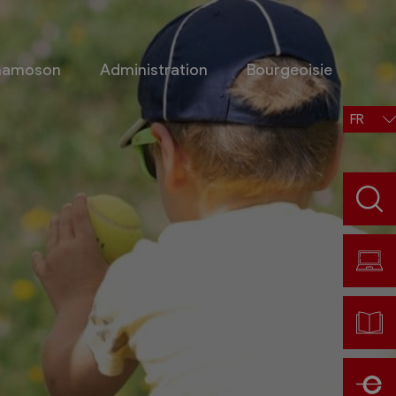
Chamoson
Administration
Bourgeoisie
FR
Situation, accès, météo
Météo