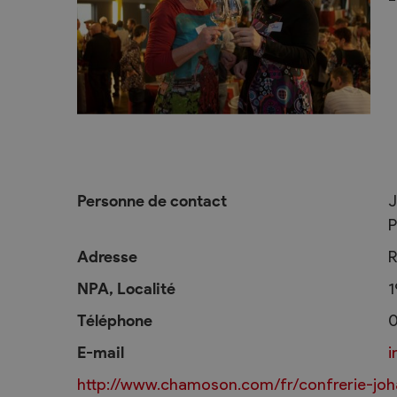
L’intégration
Services communaux
Vie politique
Administration générale
Assemblées p
Commander une attestation de
Le Conseil co
domicile online
2025-2028
Personne de contact
J
P
Attestations et demandes de
Autorités judi
renseignement
Votations et 
Adresse
R
Finances, impôts et taxes
Décisions
NPA, Localité
1
Edilité – constructions
Commission
Téléphone
0
eConstruction
E-mail
Travaux publics
http://www.chamoson.com/fr/confrerie-joh
Step