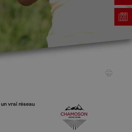
Gestion des déchets
Taxe au sac
Déchetterie
Emplacements écopoints
Gastrovert
Ramassage des poubelles
 un vrai réseau