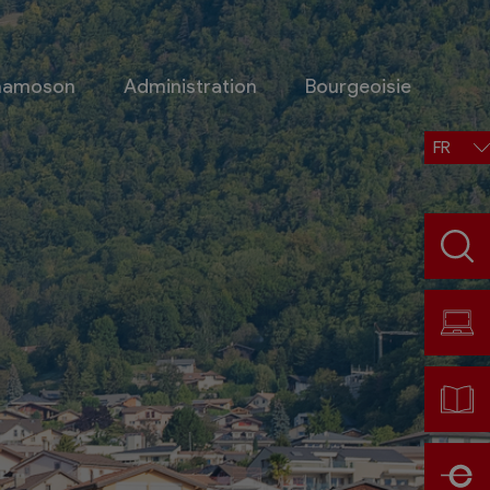
Chamoson
Administration
Bourgeoisie
FR
Situation, accès, météo
Météo