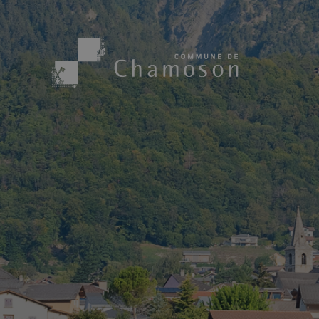
Présentation
Sport, loisirs
Population
Bibliothèque
1955
Paroisses
Actualités
Cham’Aso
Dangers Naturels
Sociétés loca
Carte CFF
Subventions
Application « Chamoson »
Mérite sportif