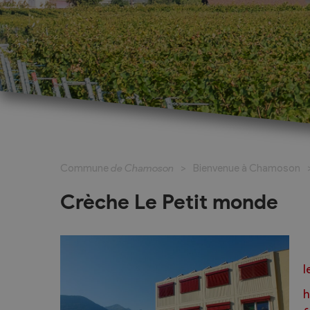
Cadastre informatisé
Magic Pass 2
Bulletin officiel
Jeunesse et formation
Santé et soci
Nurserie – Crèche – UAPE
Commune en 
Commune
de Chamoson
Bienvenue à Chamoson
Ecole Primaire
Section des S
Cycle d’Orientation
Centre Médic
Crèche Le Petit monde
Apprentissage
Parents d’acc
Soleil
Bourse et prêt d’étude
APEA des dist
Conthey
l
Foyer Pierre-O
h