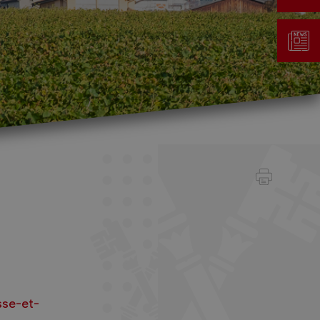
Gestion des déchets
Taxe au sac
Déchetterie
Emplacements écopoints
Gastrovert
Ramassage des poubelles
sse-et-