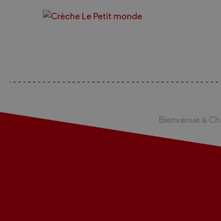
Sécurité
Contacts utiles
Agent communal AVS
Présentation
Activités
Bienvenue à C
Conseil bourgeoisial
Règlement
Assemblée bourgeoisiale