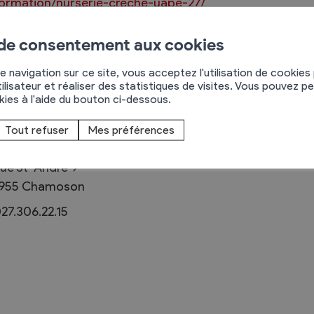
ormation/nurserie-creche-uape-27/
 de consentement aux cookies
e navigation sur ce site, vous acceptez l'utilisation de cookies
Règlements
ilisateur et réaliser des statistiques de visites. Vous pouvez p
okies à l'aide du bouton ci-dessous.
rimaires
Administration
Tout refuser
Mes préférences
mmunal législature
Sécurité et police
Services autofinancés
ue St-André 9
ciaires
955
Chamoson
Constructions
élections
Culture et sport
27.306.22.15
Tourisme
s