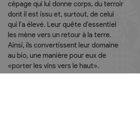
cépage qui lui donne corps, du terroir
dont il est issu et, surtout, de celui
qui l’a élevé. Leur quête d’essentiel
les mène vers un retour à la terre.
Ainsi, ils convertissent leur domaine
au bio, une manière pour eux de
«porter les vins vers le haut».