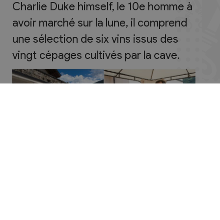
Charlie Duke himself, le 10e homme à
avoir marché sur la lune, il comprend
une sélection de six vins issus des
vingt cépages cultivés par la cave.