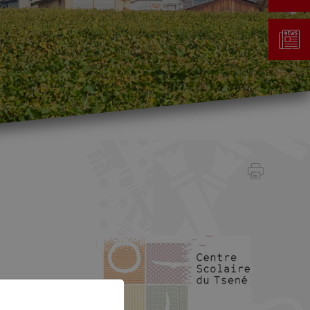
Gestion des déchets
Taxe au sac
Déchetterie
Emplacements écopoints
Gastrovert
Ramassage des poubelles
sse-et-