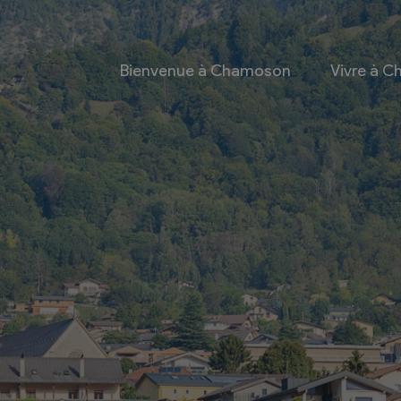
Bienvenue à Chamoson
Vivre à 
 et culture
Economie
 et Ludothèque
Entreprises
Taxes de séjour et
d’hébergement
Energie
les
Grands cru
 communales
Mobility Car
 et culturel