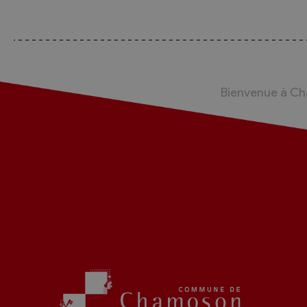
Sécurité
Contacts utiles
Agent communal AVS
Bienvenue à C
Présentation
Activités
Conseil bourgeoisial
Règlement
Assemblée bourgeoisiale