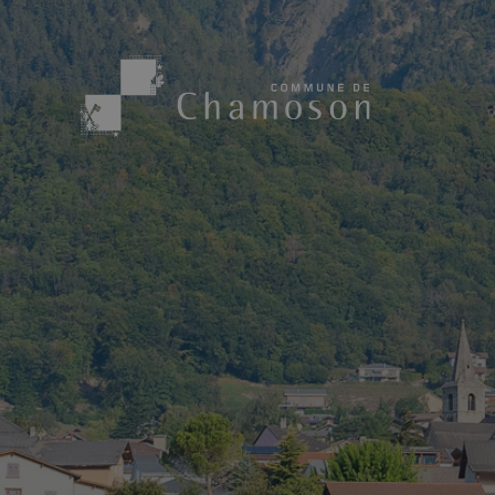
Présentation
Sport, loisirs
Population
Bibliothèque
1955
Paroisses
Actualités
Cham’Aso
Dangers Naturels
Sociétés loca
Carte CFF
Subventions
Application « Chamoson »
Mérite sportif