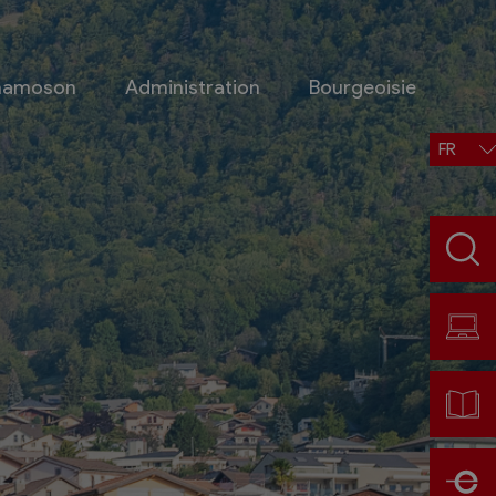
Chamoson
Administration
Bourgeoisie
FR
Situation, accès, météo
Météo