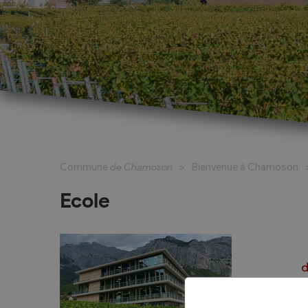
Cadastre informatisé
Magic Pass 2
Bulletin officiel
Jeunesse et formation
Santé et soci
Nurserie – Crèche – UAPE
Commune en 
Commune
de Chamoson
Bienvenue à Chamoson
Ecole Primaire
Section des S
Cycle d’Orientation
Centre Médic
Ecole
Apprentissage
Parents d’acc
Soleil
Bourse et prêt d’étude
APEA des dist
Conthey
d
Foyer Pierre-O
h