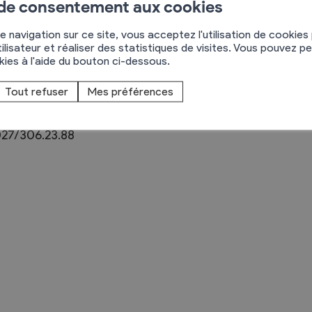
ormation/ecole-primaire-1371/
 de consentement aux cookies
e navigation sur ce site, vous acceptez l'utilisation de cookies
ilisateur et réaliser des statistiques de visites. Vous pouvez p
okies à l'aide du bouton ci-dessous.
Règlements
ue de Fosseau 15
Tout refuser
Mes préférences
955
Chamoson
rimaires
Administration
27/306.23.88
mmunal législature
Sécurité et police
Services autofinancés
ciaires
Constructions
élections
Culture et sport
Tourisme
s