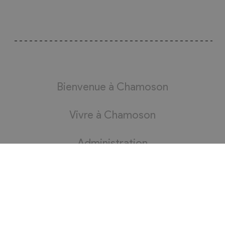
Bienvenue à Chamoson
Vivre à Chamoson
Administration
Bourgeoisie