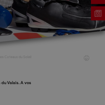
Gestion des déchets
Taxe au sac
es Coteaux du Soleil
Déchetterie
Emplacements écopoints
Gastrovert
Ramassage des poubelles
 du Valais. A vos