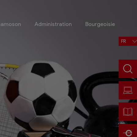
Chamoson
Administration
Bourgeoisie
FR
Situation, accès, météo
Météo