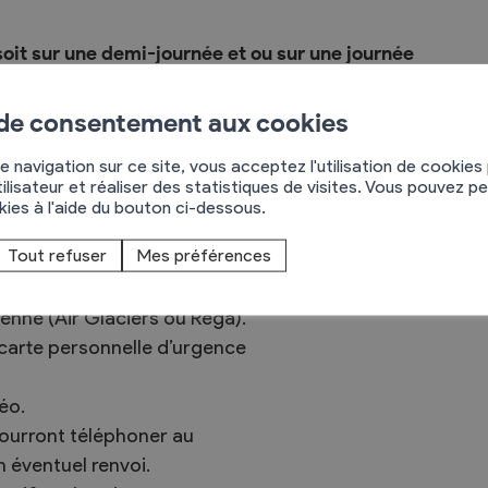
 soit sur une demi-journée et ou sur une journée
 de consentement aux cookies
 invités rspecter les consignes suivantes :
e navigation sur ce site, vous acceptez l'utilisation de cookies
 (souliers de marche, bâtons).
ilisateur et réaliser des statistiques de visites. Vous pouvez p
t pour la journée entière piquenique.
okies à l'aide du bouton ci-dessous.
opre assurance accident et est
Tout refuser
Mes préférences
andonnée. Il veillera à conclure
ux participants de s’affilier
nne (Air Glaciers ou Rega).
 carte personnelle d’urgence
téo.
pourront téléphoner au
 éventuel renvoi.