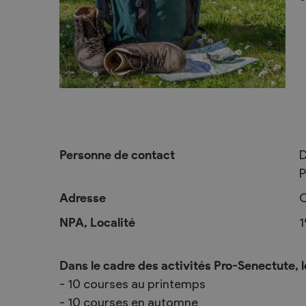
L’intégration
Services communaux
Vie politique
Administration générale
Assemblées p
Commander une attestation de
Le Conseil co
domicile online
2025-2028
Personne de contact
D
P
Attestations et demandes de
Autorités judi
renseignement
Votations et 
Adresse
C
Finances, impôts et taxes
Décisions
NPA, Localité
1
Edilité – constructions
Commission
eConstruction
Dans le cadre des activités Pro-Senectute, 
Travaux publics
- 10 courses au printemps
Step
- 10 courses en automne