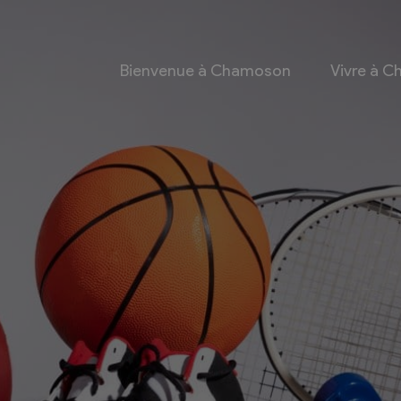
Bienvenue à Chamoson
Vivre à 
 et culture
Economie
 et Ludothèque
Entreprises
Taxes de séjour et
d’hébergement
Energie
les
Grands cru
 communales
Mobility Car
 et culturel