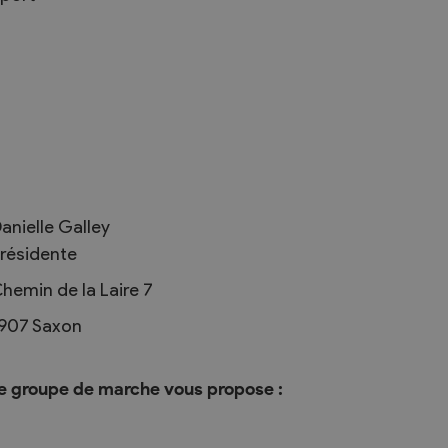
Règlements
rimaires
Administration
mmunal législature
Sécurité et police
anielle Galley
Services autofinancés
résidente
ciaires
Constructions
élections
hemin de la Laire 7
Culture et sport
907
Saxon
Tourisme
s
le groupe de marche vous propose :