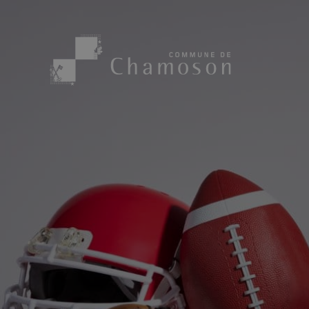
Présentation
Sport, loisirs
Population
Bibliothèque
1955
Paroisses
Actualités
Cham’Aso
Dangers Naturels
Sociétés loca
Carte CFF
Subventions
Application « Chamoson »
Mérite sportif