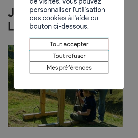
de visites. Vous pouvez
personnaliser l'utilisation
Jeux de piste Lucky
des cookies à l'aide du
Luke
bouton ci-dessous.
Tout accepter
Tout refuser
Mes préférences