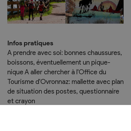
Infos pratiques
A prendre avec soi: bonnes chaussures,
boissons, éventuellement un pique-
nique A aller chercher à l'Office du
Tourisme d'Ovronnaz: mallette avec plan
de situation des postes, questionnaire
et crayon