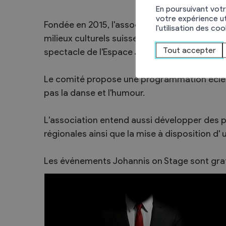
En poursuivant votr
Sécurité
votre expérience ut
Fondée en 2015, l'association Johannis On S
l'utilisation des co
Contacts utiles
milieux culturels suisse romands. Elle s'est fi
Agent communal AVS
Tout accepter
spectacle de l'Espace Johannis à Chamoson e
Le comité propose une programmation éclect
pas la danse et l'humour.
Présentation
Activités
L'association entend aussi développer des 
Conseil bourgeoisial
régionales ainsi que la mise à disposition d'
Règlement
Les événements Johannis on Stage sont gratu
Assemblée bourgeoisiale