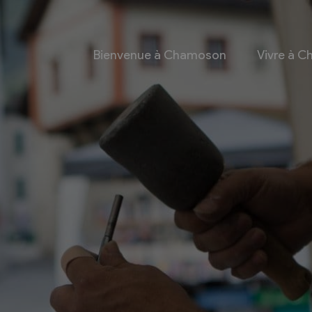
Bienvenue à Chamoson
Vivre à 
 et culture
Economie
 et Ludothèque
Entreprises
Taxes de séjour et
d’hébergement
Energie
les
Grands cru
 communales
Mobility Car
 et culturel