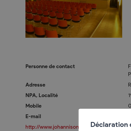
L’intégration
Services communaux
Vie politique
Administration générale
Assemblées p
Commander une attestation de
Le Conseil co
domicile online
2025-2028
Personne de contact
F
P
Attestations et demandes de
Autorités judi
renseignement
Votations et 
Adresse
R
Finances, impôts et taxes
Décisions
NPA, Localité
1
Edilité – constructions
Commission
Mobile
0
eConstruction
E-mail
j
Travaux publics
Déclaration
http://www.johannisonstage.ch
Step