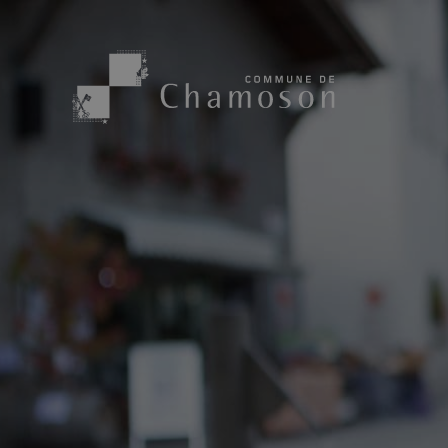
Présentation
Sport, loisirs
Population
Bibliothèque
1955
Paroisses
Actualités
Cham’Aso
Dangers Naturels
Sociétés loca
Carte CFF
Subventions
Application « Chamoson »
Mérite sportif