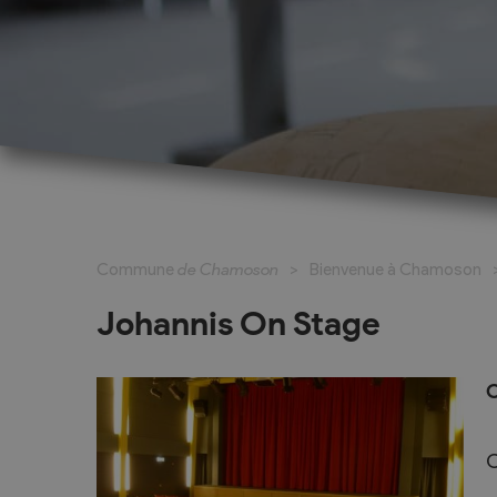
Cadastre informatisé
Magic Pass 2
Bulletin officiel
Jeunesse et formation
Santé et soci
Nurserie – Crèche – UAPE
Commune en 
Commune
de Chamoson
Bienvenue à Chamoson
Ecole Primaire
Section des S
Cycle d’Orientation
Centre Médic
Johannis On Stage
Apprentissage
Parents d’acc
Soleil
Bourse et prêt d’étude
O
APEA des dist
Conthey
C
Foyer Pierre-O