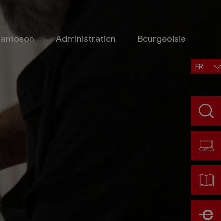
Chamoson
Administration
Bourgeoisie
FR
Situation, accès, météo
Météo