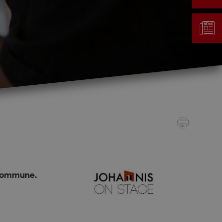
Gestion des déchets
Taxe au sac
Déchetterie
Emplacements écopoints
Gastrovert
Ramassage des poubelles
 commune.