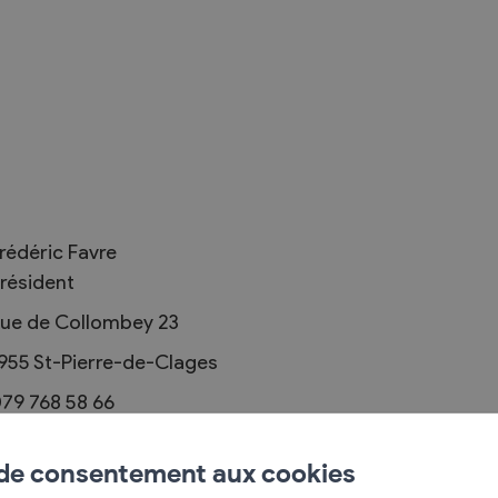
Règlements
rimaires
Administration
mmunal législature
Sécurité et police
rédéric Favre
Services autofinancés
résident
ciaires
Constructions
élections
ue de Collombey 23
Culture et sport
955
St-Pierre-de-Clages
Tourisme
s
79 768 58 66
ohannisonstage@gmail.com
 de consentement aux cookies