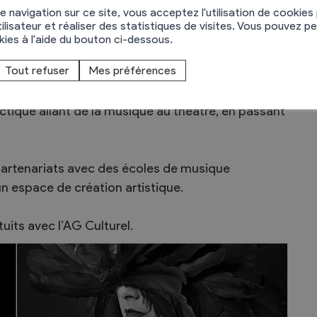
e navigation sur ce site, vous acceptez l'utilisation de cookies
ilisateur et réaliser des statistiques de visites. Vous pouvez p
tage est constituée de membres actifs dans les
okies à l'aide du bouton ci-dessous.
xée pour objectif de faire vivre la salle de
Tout refuser
Mes préférences
n proposant une véritable saison culturelle.
ique allant de la musique au théâtre, en passant
partenariats avec des écoles de musique
 un espace de création artistique.
its avec l’AG Culturel.