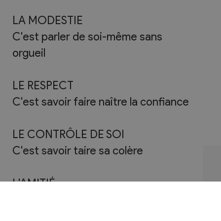
LA MODESTIE
C'est parler de soi-même sans
orgueil
LE RESPECT
C'est savoir faire naître la confiance
LE CONTRÔLE DE SOI
C'est savoir taire sa colère
L'AMITIÉ
C'est le plus pur des sentiments
humains