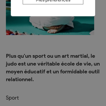
Plus qu'un sport ou un art martial, le
judo est une véritable école de vie, un
moyen éducatif et un formidable outil
relationnel.
Sport