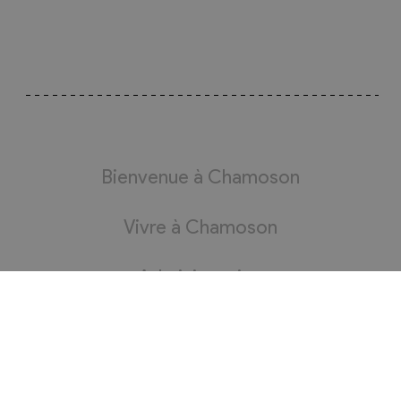
Bienvenue à Chamoson
Vivre à Chamoson
Administration
Bourgeoisie