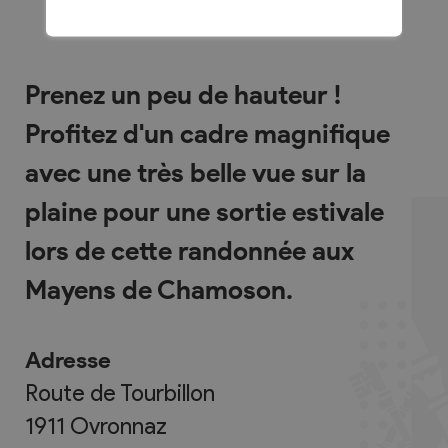
Prenez un peu de hauteur !
Profitez d'un cadre magnifique
avec une très belle vue sur la
plaine pour une sortie estivale
lors de cette randonnée aux
Mayens de Chamoson.
Adresse
Route de Tourbillon
1911
Ovronnaz