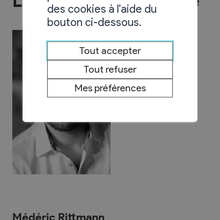
La Potagère - Epicerie
des cookies à l'aide du
bouton ci-dessous.
Tout accepter
Tout refuser
Mes préférences
Médéric Rittmann