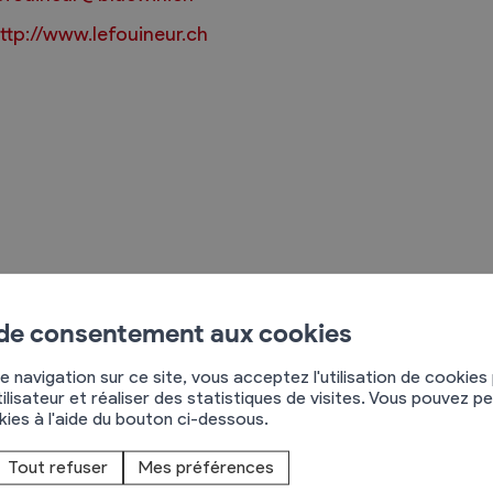
ttp://www.lefouineur.ch
Règlements
rimaires
Administration
mmunal législature
Sécurité et police
Services autofinancés
ciaires
Constructions
élections
e Fouineur
 de consentement aux cookies
Culture et sport
ue de l'Eglise 40
Tourisme
e navigation sur ce site, vous acceptez l'utilisation de cookies
955
St-Pierre-de-Clages
s
ilisateur et réaliser des statistiques de visites. Vous pouvez p
79 754 21 92
okies à l'aide du bouton ci-dessous.
Tout refuser
Mes préférences
n