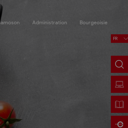
Chamoson
Administration
Bourgeoisie
FR
Situation, accès, météo
Météo