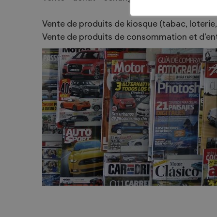
Sécurité
Vente de produits de kiosque (tabac, loterie,
Contacts utiles
Vente de produits de consommation et d'ent
Agent communal AVS
Présentation
Activités
Conseil bourgeoisial
Règlement
Assemblée bourgeoisiale