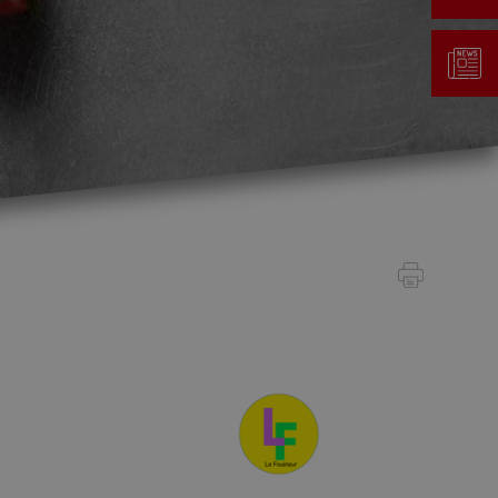
Gestion des déchets
Taxe au sac
Déchetterie
Emplacements écopoints
Gastrovert
Ramassage des poubelles