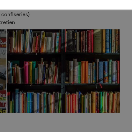
 confiseries)
retien