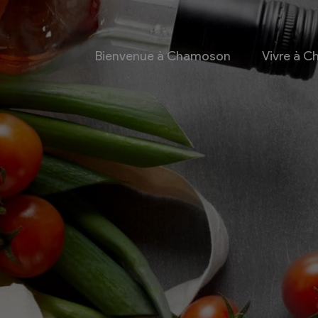
Bienvenue à Chamoson
Vivre à 
 et culture
Economie
 et Ludothèque
Entreprises
Taxes de séjour et
d’hébergement
Energie
les
Grands cru
 communales
Mobility Car
 et culturel