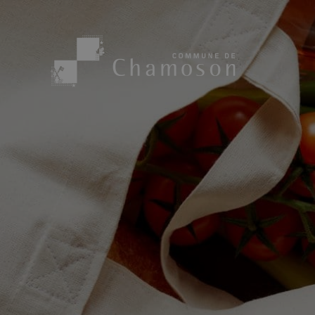
Présentation
Sport, loisirs
Population
Bibliothèque
1955
Paroisses
Actualités
Cham’Aso
Dangers Naturels
Sociétés loca
Carte CFF
Subventions
Application « Chamoson »
Mérite sportif