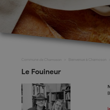
Cadastre informatisé
Magic Pass 2
Bulletin officiel
Jeunesse et formation
Santé et soci
Nurserie – Crèche – UAPE
Commune en 
Commune
de Chamoson
Bienvenue à Chamoson
Ecole Primaire
Section des S
Cycle d’Orientation
Centre Médic
Le Fouineur
Apprentissage
Parents d’acc
Soleil
Bourse et prêt d’étude
N
APEA des dist
B
Conthey
Foyer Pierre-O
l