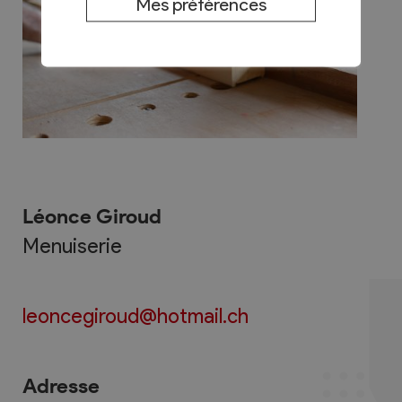
Mes préférences
Léonce Giroud
Menuiserie
leoncegiroud@hotmail.ch
Adresse