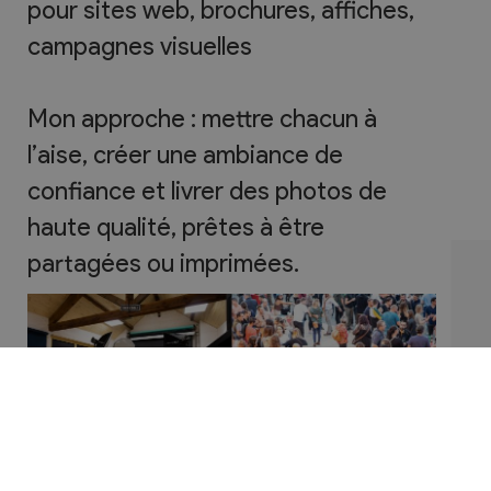
pour sites web, brochures, affiches,
campagnes visuelles
Mon approche : mettre chacun à
l’aise, créer une ambiance de
confiance et livrer des photos de
haute qualité, prêtes à être
partagées ou imprimées.