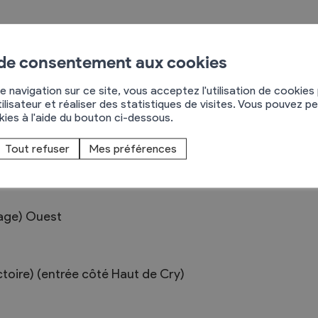
 de consentement aux cookies
Règlements
e navigation sur ce site, vous acceptez l'utilisation de cookies
hemin Neuf 9
ilisateur et réaliser des statistiques de visites. Vous pouvez p
okies à l'aide du bouton ci-dessous.
rimaires
Administration
955
Chamoson
mmunal législature
Sécurité et police
27/305.10.32
Tout refuser
Mes préférences
Services autofinancés
79/409.14.74
ciaires
Constructions
élections
Culture et sport
lage) Ouest
Tourisme
s
ectoire) (entrée côté Haut de Cry)