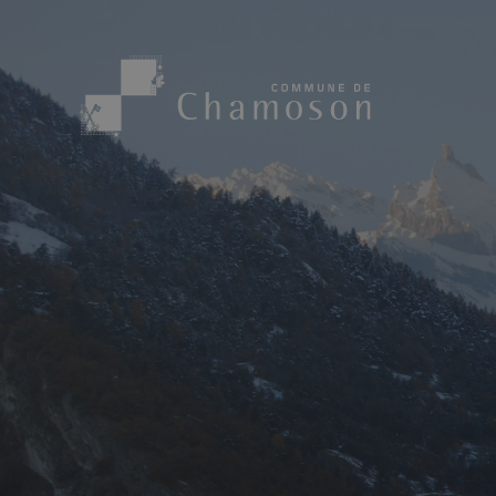
Présentation
Sport, loisirs
Population
Bibliothèque
1955
Paroisses
Actualités
Cham’Aso
Dangers Naturels
Sociétés loca
Carte CFF
Subventions
Application « Chamoson »
Mérite sportif