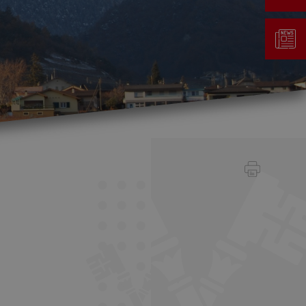
Gestion des déchets
Taxe au sac
Déchetterie
Emplacements écopoints
Gastrovert
Ramassage des poubelles