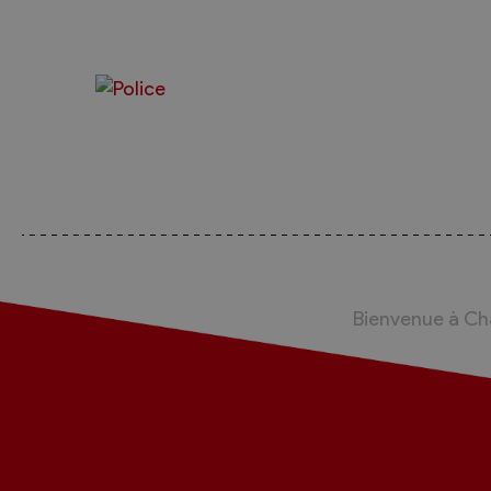
Sécurité
Contacts utiles
Agent communal AVS
Présentation
Activités
Conseil bourgeoisial
Règlement
Bienvenue à C
Assemblée bourgeoisiale