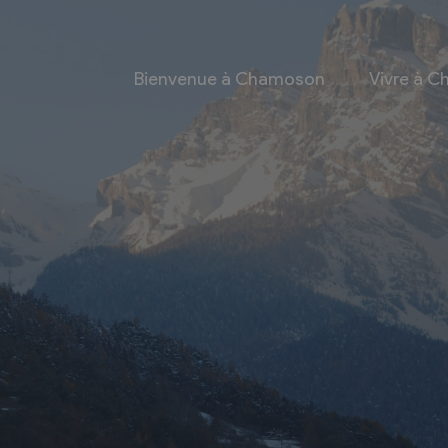
Bienvenue à Chamoson
Vivre à 
 et culture
Economie
 et Ludothèque
Entreprises
Taxes de séjour et
d’hébergement
Energie
les
Grands cru
 communales
Mobility Car
 et culturel