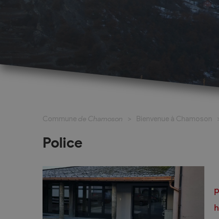
Cadastre informatisé
Magic Pass 2
Bulletin officiel
Jeunesse et formation
Santé et soci
Nurserie – Crèche – UAPE
Commune en 
Commune
de Chamoson
Bienvenue à Chamoson
Ecole Primaire
Section des S
Cycle d’Orientation
Centre Médic
Police
Apprentissage
Parents d’acc
Soleil
Bourse et prêt d’étude
APEA des dist
Conthey
p
Foyer Pierre-O
h