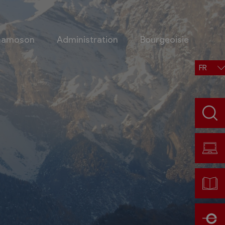
Chamoson
Administration
Bourgeoisie
FR
Situation, accès, météo
Météo