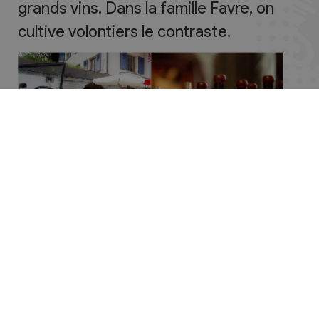
grands vins. Dans la famille Favre, on
cultive volontiers le contraste.