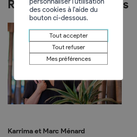
personnaliser l'utilisation
Restaurant Les Vérines
des cookies à l'aide du
bouton ci-dessous.
Tout accepter
Tout refuser
Mes préférences
Karrima et Marc Ménard