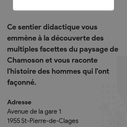
Ce sentier didactique vous
emmène à la découverte des
multiples facettes du paysage de
Chamoson et vous raconte
l'histoire des hommes qui l'ont
façonné.
Adresse
Avenue de la gare 1
1955
St-Pierre-de-Clages