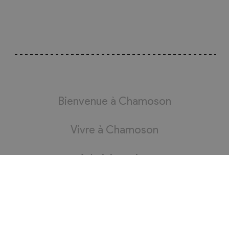
Bienvenue à Chamoson
Vivre à Chamoson
Administration
Bourgeoisie