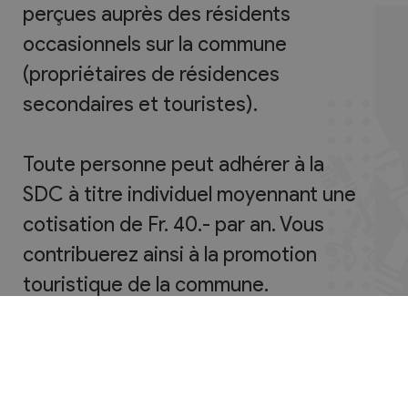
perçues auprès des résidents
occasionnels sur la commune
(propriétaires de résidences
secondaires et touristes).
Toute personne peut adhérer à la
SDC à titre individuel moyennant une
cotisation de Fr. 40.- par an. Vous
contribuerez ainsi à la promotion
touristique de la commune.