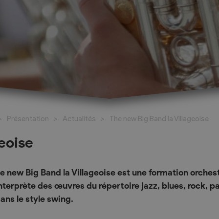
026-2027
al
Réservation de salles
santé
Espace Johannis
Présentation
Actualités
The new Big Band la Villageoise
amaritains
Salle polyvalente
o Social
eoise
ueil Les Coteaux du
e new Big Band la Villageoise est une formation orchest
ricts d’Hérens et
nterprète des œuvres du répertoire jazz, blues, rock, p
ans le style swing.
livier