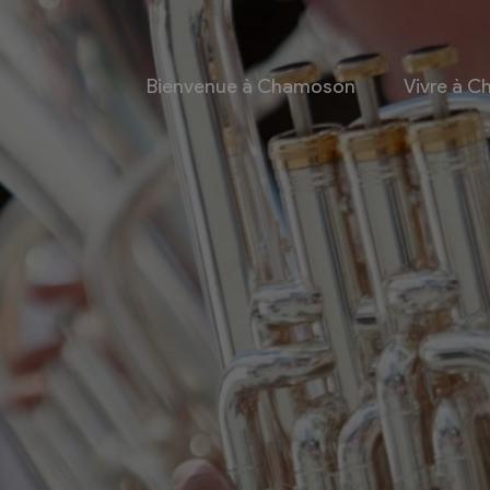
Bienvenue à Chamoson
Vivre à 
 et culture
Economie
 et Ludothèque
Entreprises
Taxes de séjour et
d’hébergement
Energie
les
Grands cru
 communales
Mobility Car
 et culturel