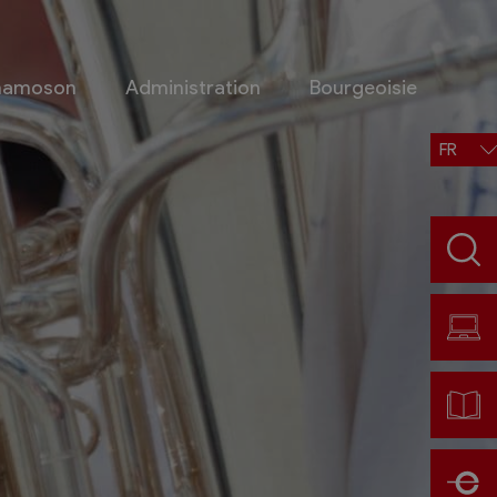
Chamoson
Administration
Bourgeoisie
FR
Situation, accès, météo
Météo