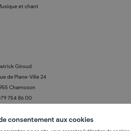
usique et chant
Règlements
rimaires
Administration
mmunal législature
Sécurité et police
atrick Giroud
Services autofinancés
ciaires
ue de Plane-Ville 24
Constructions
élections
955
Chamoson
Culture et sport
Tourisme
79 754 86 00
s
ontact@lavillageoise.com
 de consentement aux cookies
e cœur de la musique vivante ! Avec un esprit
e navigation sur ce site, vous acceptez l'utilisation de cookies