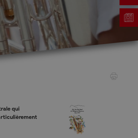
Gestion des déchets
Taxe au sac
Déchetterie
Emplacements écopoints
Gastrovert
Ramassage des poubelles
rale qui
articulièrement