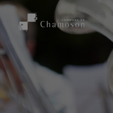
Présentation
Sport, loisirs
Population
Bibliothèque
1955
Paroisses
Actualités
Cham’Aso
Dangers Naturels
Sociétés loca
Carte CFF
Subventions
Application « Chamoson »
Mérite sportif