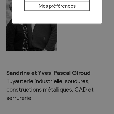
Mes préférences
Sandrine et Yves-Pascal Giroud
Tuyauterie industrielle, soudures,
constructions métalliques, CAD et
serrurerie