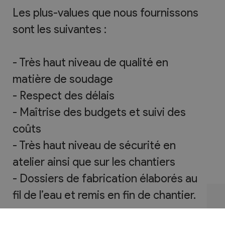
Les plus-values que nous fournissons
sont les suivantes :
- Très haut niveau de qualité en
matière de soudage
- Respect des délais
- Maîtrise des budgets et suivi des
coûts
- Très haut niveau de sécurité en
atelier ainsi que sur les chantiers
- Dossiers de fabrication élaborés au
fil de l’eau et remis en fin de chantier.