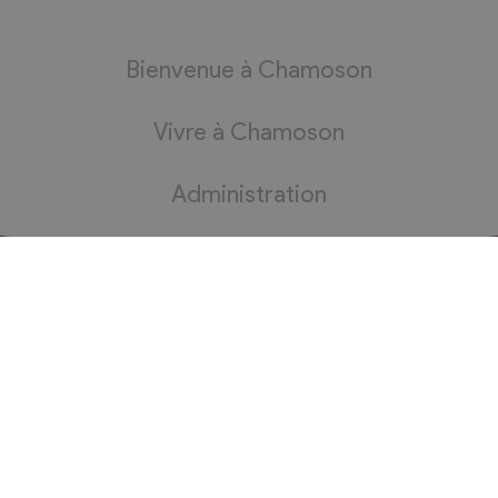
Bienvenue à Chamoson
Vivre à Chamoson
Administration
Bourgeoisie