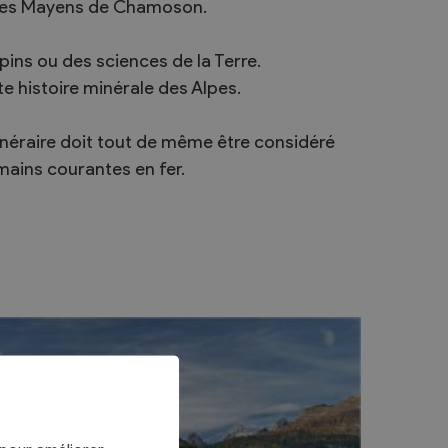
s les Mayens de Chamoson.
ins ou des sciences de la Terre.
e histoire minérale des Alpes.
inéraire doit tout de même être considéré
mains courantes en fer.