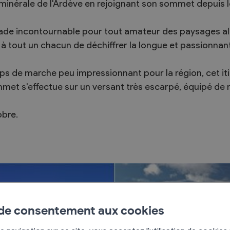
 minérale de l'Ardève en rejoignant son sommet depui
lade incontournable pour tout amateur des paysages alp
à tout un chacun de déchiffrer la longue et passionnant
ps de marche peu impressionnant pour la région, cet it
mmet s'effectue sur un versant très escarpé, équipé de 
obre.
 de consentement aux cookies