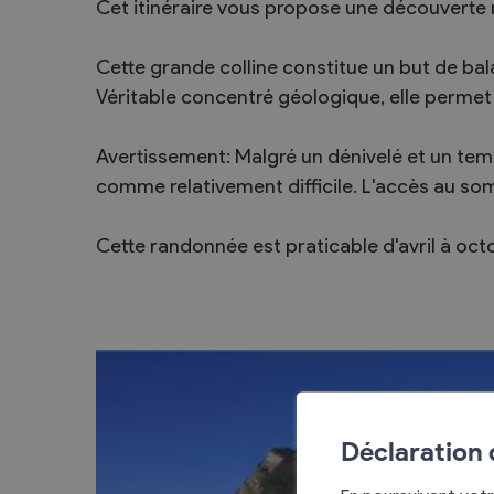
Cet itinéraire vous propose une découverte
Sécurité
Contacts utiles
Cette grande colline constitue un but de ba
Véritable concentré géologique, elle permet 
Agent communal AVS
Avertissement: Malgré un dénivelé et un tem
comme relativement difficile. L'accès au so
Présentation
Activités
Cette randonnée est praticable d'avril à oct
Conseil bourgeoisial
Règlement
Assemblée bourgeoisiale
Déclaration