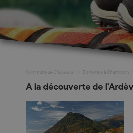
Cadastre informatisé
Magic Pass 2
Bulletin officiel
Jeunesse et formation
Santé et soci
Nurserie – Crèche – UAPE
Commune en 
Commune
de Chamoson
Bienvenue à Chamoson
Ecole Primaire
Section des S
Cycle d’Orientation
Centre Médic
A la découverte de l'Ardè
Apprentissage
Parents d’acc
Soleil
Bourse et prêt d’étude
APEA des dist
Conthey
Foyer Pierre-O