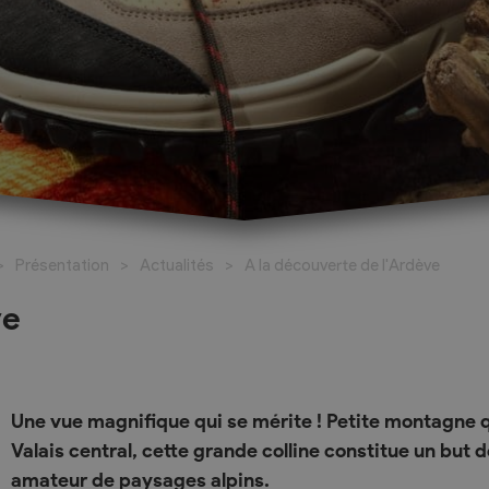
026-2027
al
Réservation de salles
santé
Espace Johannis
Présentation
Actualités
A la découverte de l'Ardève
amaritains
Salle polyvalente
o Social
ve
ueil Les Coteaux du
ricts d’Hérens et
Une vue magnifique qui se mérite ! Petite montagne q
Valais central, cette grande colline constitue un but
livier
amateur de paysages alpins.