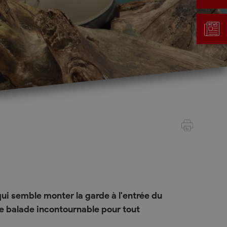
Gestion des déchets
Taxe au sac
Déchetterie
Emplacements écopoints
Gastrovert
Ramassage des poubelles
ui semble monter la garde à l'entrée du
 de balade incontournable pour tout