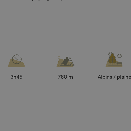
Règlements
rimaires
Administration
mmunal législature
Sécurité et police
Services autofinancés
ciaires
3h45
780 m
Alpins / plain
Constructions
élections
Culture et sport
Tourisme
s