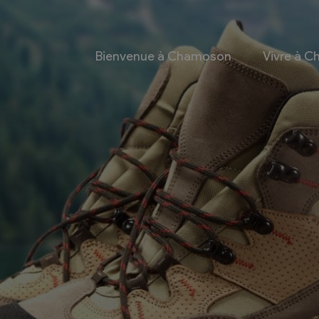
Bienvenue à Chamoson
Vivre à 
 et culture
Economie
 et Ludothèque
Entreprises
Taxes de séjour et
d’hébergement
Energie
les
Grands cru
 communales
Mobility Car
 et culturel