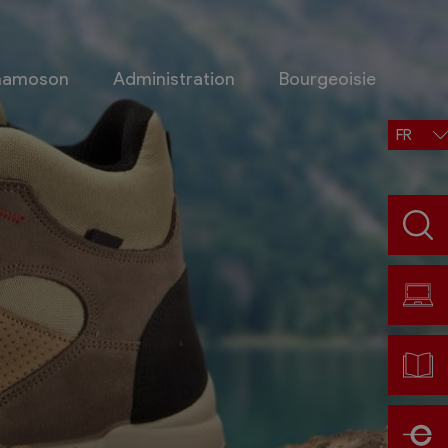
Chamoson
Administration
Bourgeoisie
FR
Situation, accès, météo
Météo