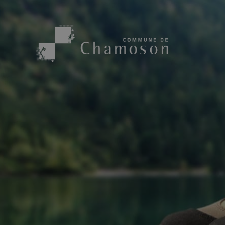
Présentation
Sport, loisirs
Population
Bibliothèque
1955
Paroisses
Actualités
Cham’Aso
Dangers Naturels
Sociétés loca
Carte CFF
Subventions
Application « Chamoson »
Mérite sportif