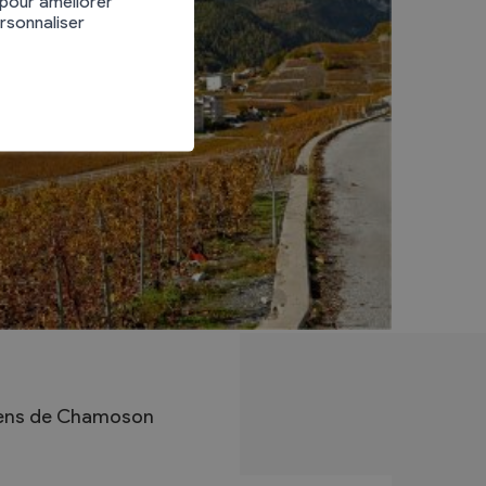
 pour améliorer
ersonnaliser
ayens de Chamoson