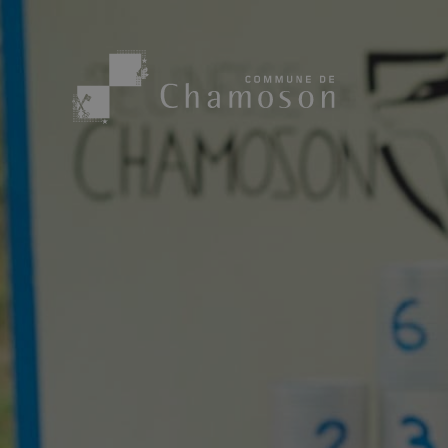
Présentation
Sport, loisirs
Population
Bibliothèque
1955
Paroisses
Actualités
Cham’Aso
Dangers Naturels
Sociétés loca
Carte CFF
Subventions
Application « Chamoson »
Mérite sportif