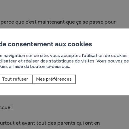
, parce que c’est maintenant que ça se passe pour
ue parfois on est grand-parents et on a envie de
 de consentement aux cookies
ers parce que votre/vos enfant(s) sont encore
e navigation sur ce site, vous acceptez l'utilisation de cookies
ilisateur et réaliser des statistiques de visites. Vous pouvez p
okies à l'aide du bouton ci-dessous.
Chamoson c’est aussi :
Tout refuser
Mes préférences
 de l’année
ccueil
urtout et avant tout des parents qui ont en