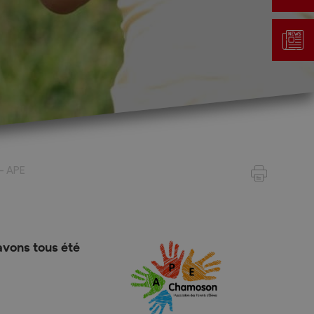
Gestion des déchets
Taxe au sac
 - APE
Déchetterie
Emplacements écopoints
Gastrovert
Ramassage des poubelles
vons tous été