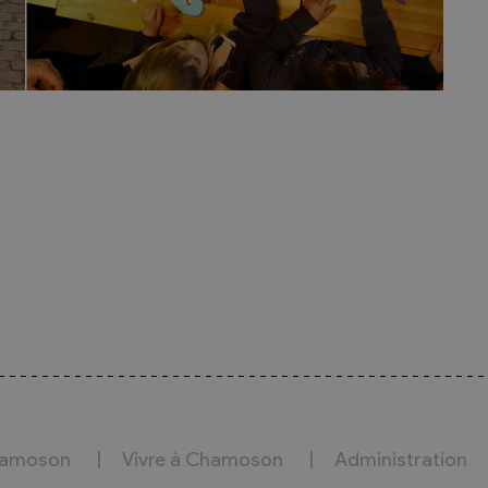
hamoson
Vivre à Chamoson
Administration