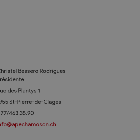
Règlements
rimaires
Administration
mmunal législature
Sécurité et police
hristel Bessero Rodrigues
Services autofinancés
résidente
ciaires
Constructions
élections
ue des Plantys 1
Culture et sport
955
St-Pierre-de-Clages
Tourisme
s
77/463.35.90
info@apechamoson.ch