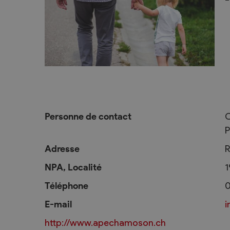
L’intégration
Services communaux
Vie politique
Administration générale
Assemblées p
Commander une attestation de
Le Conseil co
domicile online
2025-2028
Personne de contact
C
P
Attestations et demandes de
Autorités judi
renseignement
Votations et 
Adresse
R
Finances, impôts et taxes
Décisions
NPA, Localité
1
Edilité – constructions
Commission
Téléphone
0
eConstruction
E-mail
Travaux publics
http://www.apechamoson.ch
Step