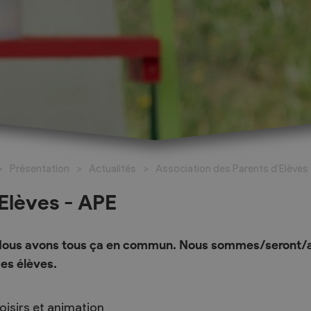
026-2027
al
Réservation de salles
santé
Espace Johannis
Présentation
Actualités
Association des Parents d'Elèves
amaritains
Salle polyvalente
o Social
'Elèves - APE
ueil Les Coteaux du
ous avons tous ça en commun. Nous sommes/seront/a
ricts d’Hérens et
es élèves.
livier
oisirs et animation