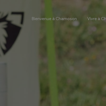
Bienvenue à Chamoson
Vivre à 
 et culture
Economie
 et Ludothèque
Entreprises
Taxes de séjour et
d’hébergement
Energie
les
Grands cru
 communales
Mobility Car
 et culturel