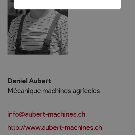
Daniel Aubert
Mécanique machines agricoles
info@aubert-machines.ch
http://www.aubert-machines.ch