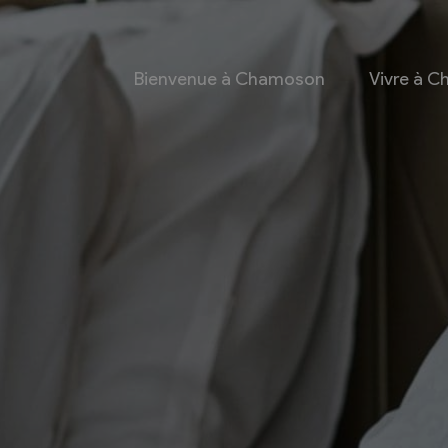
Bienvenue à Chamoson
Vivre à 
 et culture
Economie
 et Ludothèque
Entreprises
Taxes de séjour et
d’hébergement
Energie
les
Grands cru
 communales
Mobility Car
 et culturel