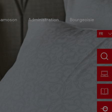
Chamoson
Administration
Bourgeoisie
FR
Situation, accès, météo
Météo