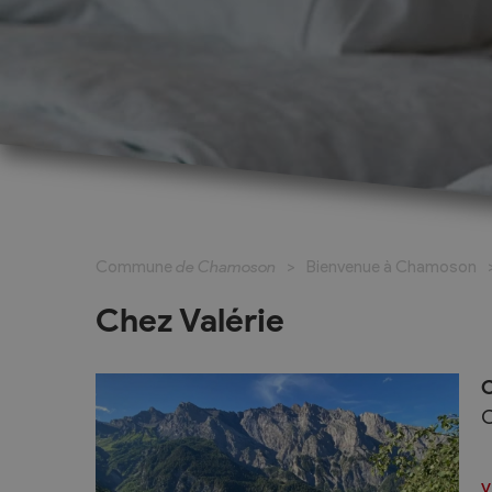
Cadastre informatisé
Magic Pass 2
Bulletin officiel
Jeunesse et formation
Santé et soci
Nurserie – Crèche – UAPE
Commune en 
Commune
de Chamoson
Bienvenue à Chamoson
Ecole Primaire
Section des S
Cycle d’Orientation
Centre Médic
Chez Valérie
Apprentissage
Parents d’acc
Soleil
Bourse et prêt d’étude
C
APEA des dist
C
Conthey
Foyer Pierre-O
v