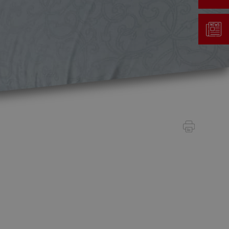
Gestion des déchets
Taxe au sac
Déchetterie
Emplacements écopoints
Gastrovert
Ramassage des poubelles