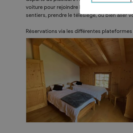
voiture pour rejoindre le cœur d'Ovronnaz. 
Sécurité
sentiers, prendre le télésiège, ou bien aller 
Contacts utiles
Agent communal AVS
Réservations via les différentes plateformes 
Présentation
Activités
Conseil bourgeoisial
Règlement
Assemblée bourgeoisiale