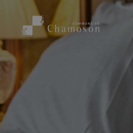
Présentation
Sport, loisirs
Population
Bibliothèque
1955
Paroisses
Actualités
Cham’Aso
Dangers Naturels
Sociétés loca
Carte CFF
Subventions
Application « Chamoson »
Mérite sportif