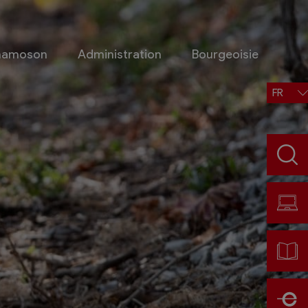
Chamoson
Administration
Bourgeoisie
FR
Situation, accès, météo
Météo