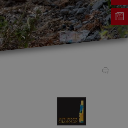
Gestion des déchets
Taxe au sac
Déchetterie
Emplacements écopoints
Gastrovert
Ramassage des poubelles