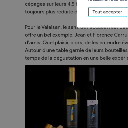
cépages sur leurs 4,5 hectares de terre, dans
Sécurité
toujours plus réduite de produits phytosanit
Tout accepter
Contacts utiles
Agent communal AVS
Pour le Valaisan, le sens de l’accueil n’est p
offre un bel exemple. Jean et Florence Carrup
d’amis. Quel plaisir, alors, de les entendre év
Autour d’une table garnie de leurs bouteilles
temps de la dégustation en une belle expér
Présentation
Activités
Conseil bourgeoisial
Règlement
Assemblée bourgeoisiale