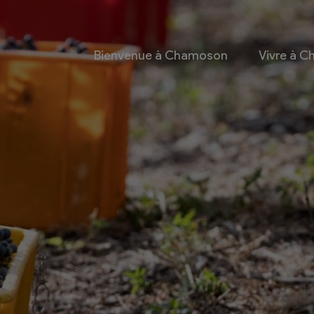
Bienvenue à Chamoson
Vivre à 
 et culture
Economie
 et Ludothèque
Entreprises
Taxes de séjour et
d’hébergement
Energie
les
Grands cru
 communales
Mobility Car
 et culturel