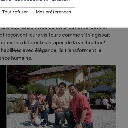
 le respect de la nature et avec une utilisation
aires.
Tout refuser
Mes préférences
as une expression vide de sens. La Petite Cave en
t reçoivent leurs visiteurs comme s’il s’agissait
oquer les différentes étapes de la vinification!
 habillées avec élégance, ils transforment le
ience humaine.