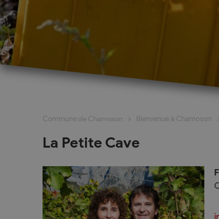
Cadastre informatisé
Magic Pass 2
Bulletin officiel
Jeunesse et formation
Santé et soci
Nurserie – Crèche – UAPE
Commune en 
Commune
de Chamoson
Bienvenue à Chamoson
Ecole Primaire
Section des S
Cycle d’Orientation
Centre Médic
La Petite Cave
Apprentissage
Parents d’acc
Soleil
Bourse et prêt d’étude
F
APEA des dist
Conthey
Foyer Pierre-O
i