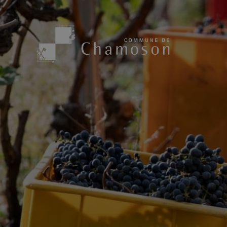
Présentation
Sport, loisirs
Population
Bibliothèque
1955
Paroisses
Actualités
Cham’Aso
Dangers Naturels
Sociétés loca
Carte CFF
Subventions
Application « Chamoson »
Mérite sportif