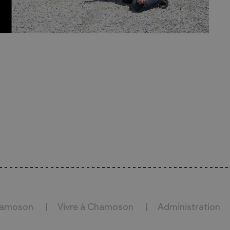
hamoson
Vivre à Chamoson
Administration