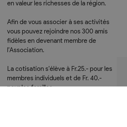
en valeur les richesses de la région.
Afin de vous associer à ses activités
vous pouvez rejoindre nos 300 amis
fidèles en devenant membre de
l’Association.
La cotisation s'élève à Fr.25.- pour les
membres individuels et de Fr. 40.-
pour les familles.
Elle donne droit à :
· l’entrée gratuite durant les 3 jours
de la Fête du Livre
· un rabais sur tout achat de livres